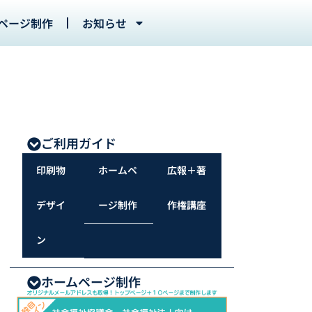
ページ制作
お知らせ
ご利用ガイド
印刷物
ホームペ
広報＋著
デザイ
ージ制作
作権講座
ン
ホームページ制作