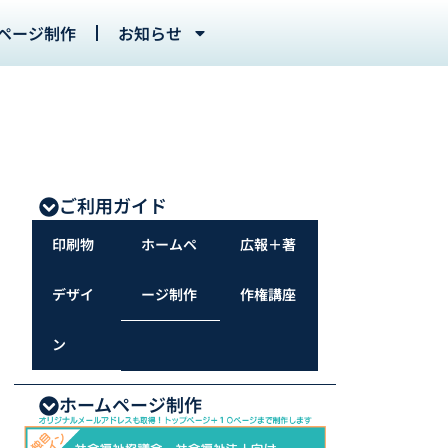
ページ制作
お知らせ
ご利用ガイド
印刷物
ホームペ
広報＋著
デザイ
ージ制作
作権講座
ン
ホームページ制作