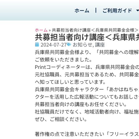
ホーム
ご利用ガイド
ホーム
»
共募担当者向け講座＜兵庫県共同募金会様＞
共募担当者向け講座＜兵庫県
2024-07-27
お知らせ
,
講座
兵庫県共同募金会様より、「共同募金への理解
ご依頼をいただきました。
Printコーディネーターは、兵庫県共同募金
元社協職員、元共募担当であるため、共同募金
へ知ってほしいと思っています。
兵庫県共同募金会キャラクター「あかはねちゃん
クターを活用した広報活動についてもお話しさ
共募担当者向けの講座もお任せください。
社協職員だけでなく、地域活動者向け、福祉施
ぜひ、ご相談ください。
著作権の点で注意いただきたい「フリーイラス