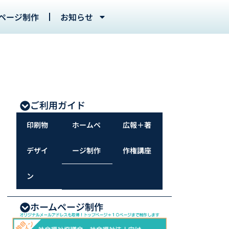
ページ制作
お知らせ
ご利用ガイド
印刷物
ホームペ
広報＋著
デザイ
ージ制作
作権講座
ン
ホームページ制作