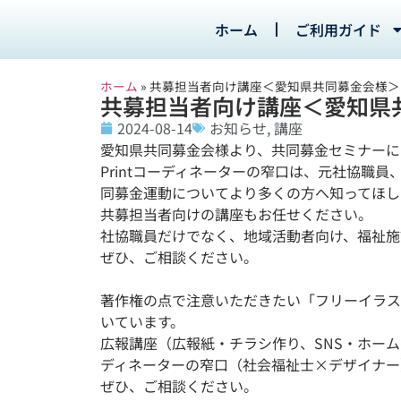
ホーム
ご利用ガイド
ホーム
»
共募担当者向け講座＜愛知県共同募金会様＞
共募担当者向け講座＜愛知県
2024-08-14
お知らせ
,
講座
愛知県共同募金会様より、共同募金セミナーに
Printコーディネーターの窄口は、元社協職
同募金運動についてより多くの方へ知ってほし
共募担当者向けの講座もお任せください。
社協職員だけでなく、地域活動者向け、福祉施
ぜひ、ご相談ください。
著作権の点で注意いただきたい「フリーイラス
いています。
広報講座（広報紙・チラシ作り、SNS・ホーム
ディネーターの窄口（社会福祉士×デザイナー
ぜひ、ご相談ください。