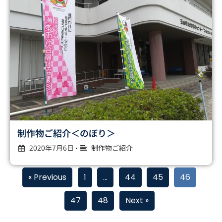
制作物ご紹介＜のぼり＞
2020年7月6日
制作物ご紹介
•
« Previous
1
…
44
45
46
47
48
Next »