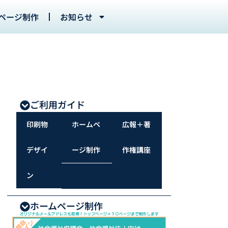
ページ制作
お知らせ
ご利用ガイド
印刷物
ホームペ
広報＋著
デザイ
ージ制作
作権講座
ン
ホームページ制作