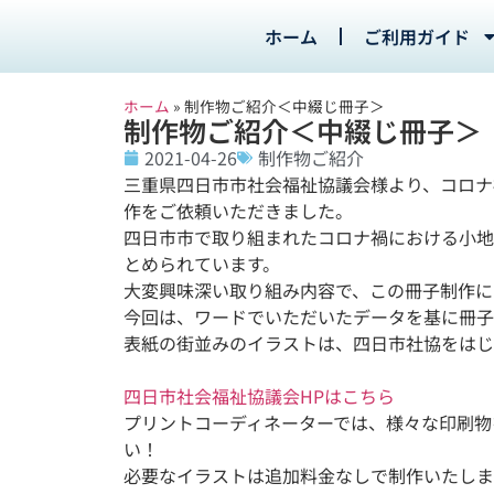
ホーム
ご利用ガイド
ホーム
»
制作物ご紹介＜中綴じ冊子＞
制作物ご紹介＜中綴じ冊子＞
2021-04-26
制作物ご紹介
三重県四日市市社会福祉協議会様より、コロナ
作をご依頼いただきました。
四日市市で取り組まれたコロナ禍における小地
とめられています。
大変興味深い取り組み内容で、この冊子制作に
今回は、ワードでいただいたデータを基に冊子
表紙の街並みのイラストは、四日市社協をはじ
四日市社会福祉協議会HPはこちら
プリントコーディネーターでは、様々な印刷物
い！
必要なイラストは追加料金なしで制作いたしま